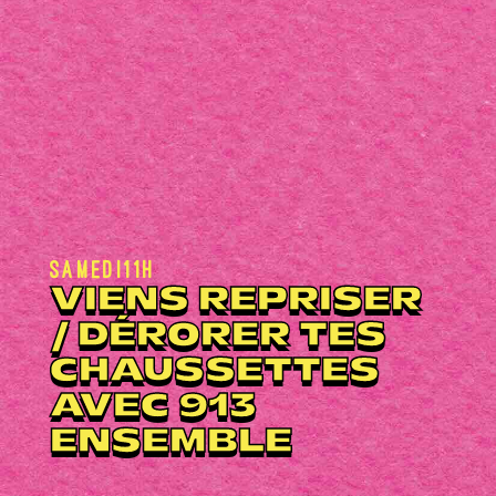
Samedi
11h
VIENS REPRISER
/ DÉRORER TES
CHAUSSETTES
AVEC 913
ENSEMBLE