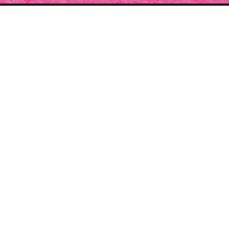
SOUTENIR LE
PROJET
Cette année, construisez la plus belle édition des
Pluies de Juillet.
Le nombre de précommandes définir les contours
de l'édition.
J'ADHÈRE À L'ASSOCIATION