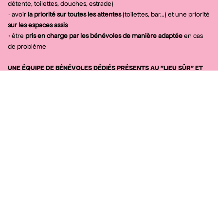
détente, toilettes, douches, estrade)
· avoir l
a priorité sur toutes les attentes
(toilettes, bar...) et une priorité
sur les espaces assis
‍·
être
pris en charge par les bénévoles de manière adaptée
en cas
de problème
UNE ÉQUIPE DE BÉNÉVOLES DÉDIÉS PRÉSENTS AU "LIEU SÛR" ET
EN MARAUDE (reconnaissables à leurs gilets roses)
Disponibles sur les heures d’ouverture du site, ces bénévoles
peuvent :
·
aider à l’
installation des tentes
sur le campingaider à
porter des
plateaux repas
·
aider à
repérer les différents espaces
du festival
accueillir
et
renseigner
· signaler des besoins spécifiques
aux autres équipes du festival
· accompagner dans le lieu sûr
en cas de problème
SUR L’ENSEMBLE DU SITE DU FESTIVAL :
· des chaises sont disponibles
dans toutes les zones d’attente
· des
espaces assis,
marqués par des pancartes bleues, sont