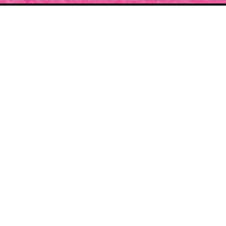
SOUTENIR LE
PROJET
Cette année, construisez la plus belle édition des
Pluies de Juillet.
Le nombre de précommandes définir les contours
de l'édition.
J'ADHÈRE À L'ASSOCIATION