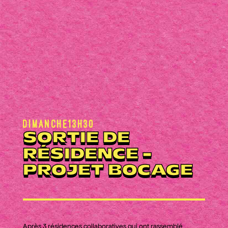
Dimanche
13h30
SORTIE DE
RÉSIDENCE -
PROJET BOCAGE
Après 3 résidences collaboratives qui ont rassemblé