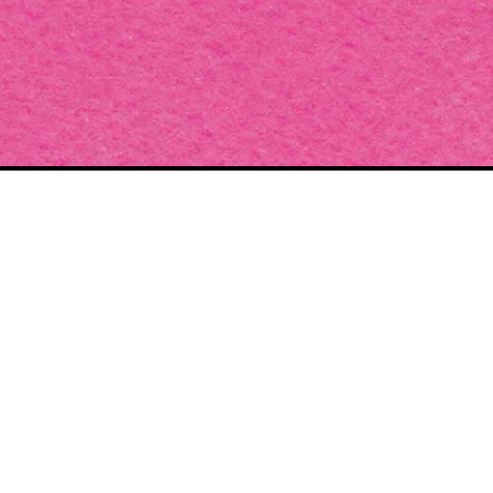
TENIR LE PROJ
Cette année, construisez la plus belle édition des Pluies de Juillet
Le nombre de précommandes définir les contours de l'édition.
J'ADHÈRE À L'ASSOCIATION