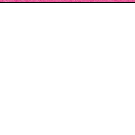
SOUTENIR LE
PROJET
Cette année, construisez la plus belle édition des
Pluies de Juillet.
Le nombre de précommandes définir les contours
de l'édition.
J'ADHÈRE À L'ASSOCIATION