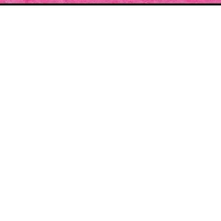
SOUTENIR LE
PROJET
Cette année, construisez la plus belle édition des
Pluies de Juillet.
Le nombre de précommandes définir les contours
de l'édition.
J'ADHÈRE À L'ASSOCIATION