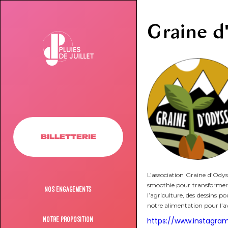
Graine d
BILLETTERIE
L’association Graine d’Odys
smoothie pour transformer d
NOS ENGAGEMENTS
l’agriculture, des dessins 
notre alimentation pour l’av
https://www.instagra
NOTRE PROPOSITION